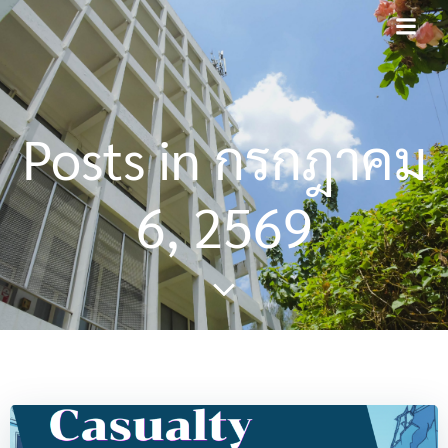
Skip
modal-check
to
content
Posts in กรกฎาคม
6, 2569