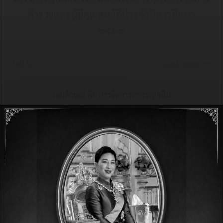
ตำรวจและผู้มีคุณสมบัติประจำปีการศึกษา
๒๕๖๙
0
read more
เอกลักษณ์ คือ การจัดการภาวะฉุกเฉิน