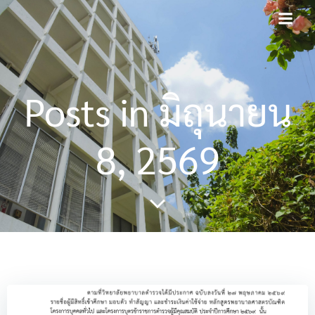
Skip
modal-check
to
content
Posts in มิถุนายน
8, 2569