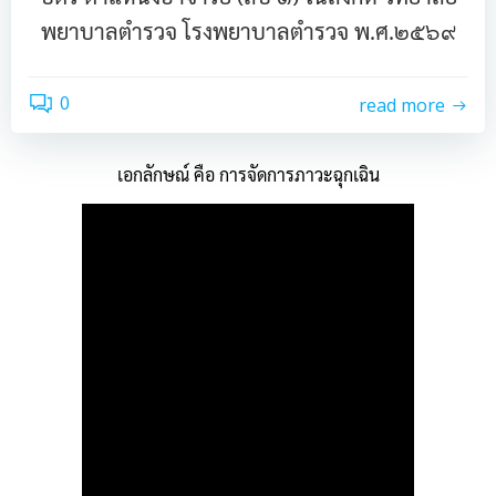
พยาบาลตำรวจ โรงพยาบาลตำรวจ พ.ศ.๒๕๖๙
0
read more
เอกลักษณ์ คือ การจัดการภาวะฉุกเฉิน