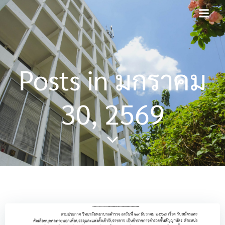
Skip
to
content
Posts in มกราคม
30, 2569