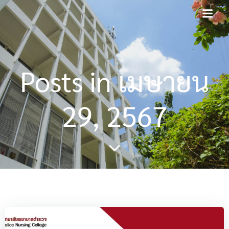
Skip
modal-check
to
content
Posts in เมษายน
29, 2567