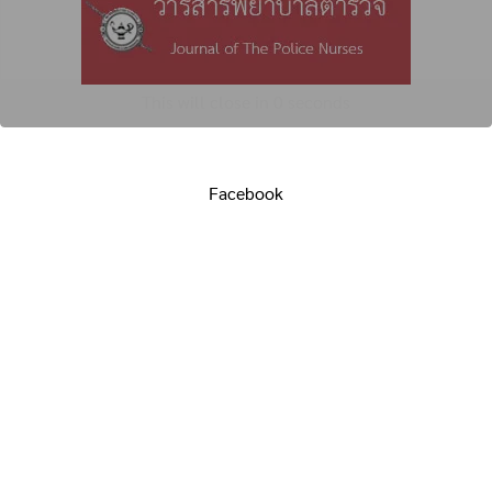
This will close in
0
seconds
Facebook