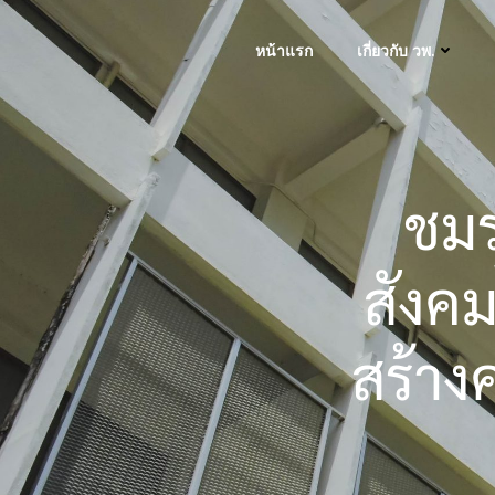
Skip
to
หน้าแรก
เกี่ยวกับ วพ.
content
ชมร
สังคม
สร้าง