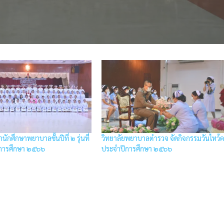
ักศึกษาพยาบาลชั้นปีที่ ๒ รุ่นที่
วิทยาลัยพยาบาลตำรวจ จัดกิจกรรมวันไหว้ค
การศึกษา ๒๕๖๖
ประจำปีการศึกษา ๒๕๖๖