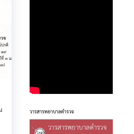
น
วารสารพยาบาลตำรวจ