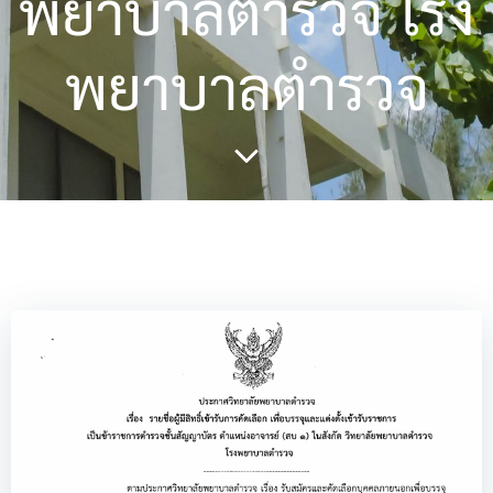
พยาบาลตำรวจ โรง
พยาบาลตำรวจ