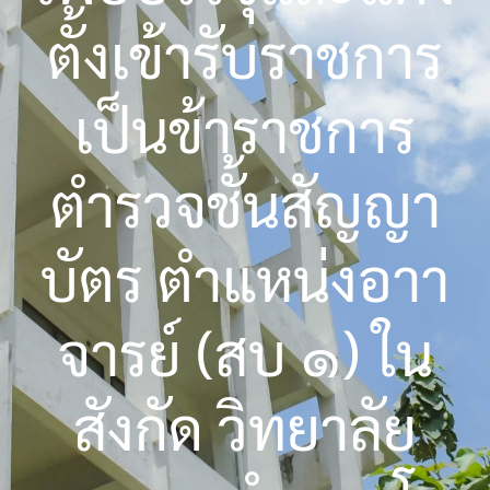
ตั้งเข้ารับราชการ
เป็นข้าราชการ
ตำรวจชั้นสัญญา
บัตร ตำแหน่งอาา
จารย์ (สบ ๑) ใน
สังกัด วิทยาลัย