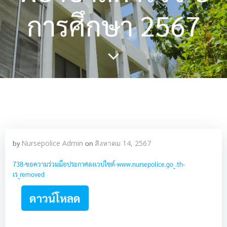
การศึกษา 2567
by
Nursepolice Admin
on
สิงหาคม 14, 2567
738-ขอความร่วมมือประกาศลงเวปไซต์-www.nursepolice.go_.th-
เร_removed
ดาวน์โหลด