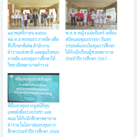
๑๕ พฤศจิกายน ๒๕๖๖
พ.ต.ท.หญิง แจ่มจันทร์ เหลือง
พล.ต.อ พรหมธร ภาคอัต อดีต
สนิทและคุณอรรจยา อินทร
ที่ปรึกษาพิเศษ สำนักงาน
ประสงค์มอบเงินทุนการศึกษา
ตำรวจแห่งชาติ และคุณใจชนก
ให้กับนักเรียนผู้ช่วยพยาบาล
ภาคอัต มอบทุนการศึกษาให้
ประจำปีการศึกษา 2567
วิทยาลัยพยาบาลตำรวจ
พิธีมอบทุนจากมูลนิธิทุน
แพทย์เพือปวงประชา และ
คณะ ให้กับนักศึกษาพยาบาล
ตำรวจ ในโอกาสมอบทุนการ
ศึกษาประจําปีการศึกษา 2568