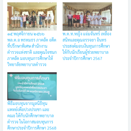
๑๕ พฤศจิกายน ๒๕๖๖
พ.ต.ท.หญิง แจ่มจันทร์ เหลือง
พล.ต.อ พรหมธร ภาคอัต อดีต
สนิทและคุณอรรจยา อินทร
ที่ปรึกษาพิเศษ สำนักงาน
ประสงค์มอบเงินทุนการศึกษา
ตำรวจแห่งชาติ และคุณใจชนก
ให้กับนักเรียนผู้ช่วยพยาบาล
ภาคอัต มอบทุนการศึกษาให้
ประจำปีการศึกษา 2567
วิทยาลัยพยาบาลตำรวจ
พิธีมอบทุนจากมูลนิธิทุน
แพทย์เพือปวงประชา และ
คณะ ให้กับนักศึกษาพยาบาล
ตำรวจ ในโอกาสมอบทุนการ
ศึกษาประจําปีการศึกษา 2568