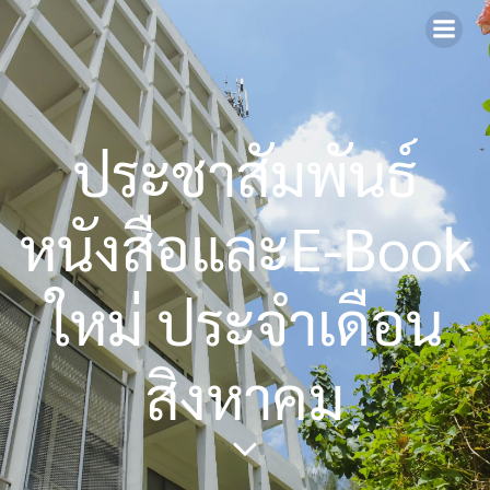
Skip
to
content
ประชาสัมพันธ์
หนังสือและE-Book
ใหม่ ประจำเดือน
สิงหาคม