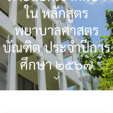
ใน หลักสูตร
พยาบาลศาสตร
บัณฑิต ประจำปีการ
ศึกษา ๒๕๖๗