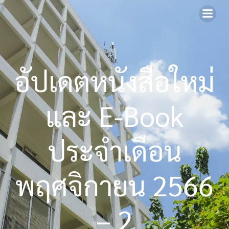
Skip
to
content
อัปเดตหนังสือใหม่
และ E-Book
ประจำเดือน
พฤศจิกายน 2566
– 2