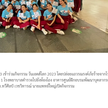
่ 3 เข้าร่วมกิจกรรม วันเอดส์โลก 2023 โดยปล่อยแถวรณรงค์ภัยร้ายจาก
้น 1 โรงพยาบาลตำรวจไปยังห้องโถง อาคารศูนย์ฝึกอบรมพัฒนาบุคลาก
ท.ทวีศิลป์ เวชวิทารณ์ นายแพทย์ใหญ่เปิดกิจกรรม