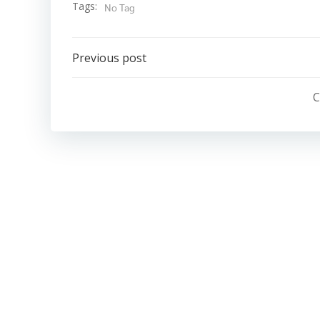
Tags:
No Tag
Post
Previous post
navigation
C