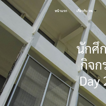
Skip
to
หน้าแรก
เกี่ยวกับ วพ.
content
นักศึ
กิจก
Day 