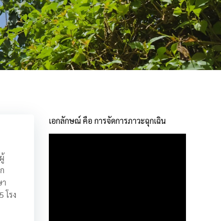
เอกลักษณ์ คือ การจัดการภาวะฉุกเฉิน
ู้
อก
ษา
5 โรง