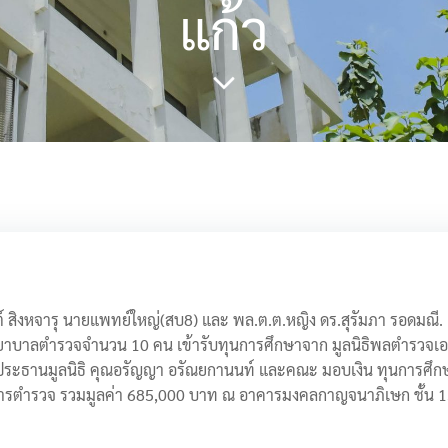
แก้ว
สิงหจารุ นายแพทย์ใหญ่(สบ8) และ พล.ต.ต.หญิง ดร.สุรัมภา รอดมณี. ผ
าบาลตำรวจจำนวน 10 คน เข้ารับทุนการศึกษาจาก มูลนิธิพลตำรวจเ
้ว ประธานมูลนิธิ คุณอรัญญา อรัณยกานนท์ และคณะ มอบเงิน ทุนการศึก
าชการตำรวจ รวมมูลค่า 685,000 บาท ณ อาคารมงคลกาญจนาภิเษก ชั้น 1