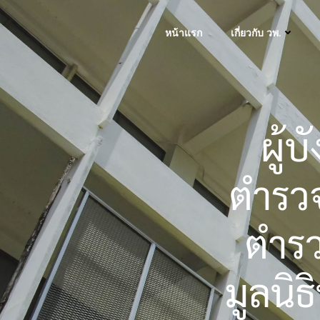
Skip
to
หน้าแรก
เกี่ยวกับ วพ.
content
ผู้
ตำรว
ตำรว
มูลนิ