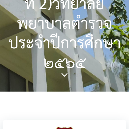
ที่ 2)วิทยาลัย
พยาบาลตำรวจ
ประจำปีการศึกษา
๒๕๖๕