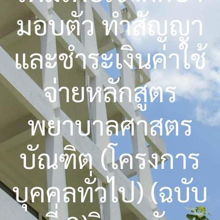
มอบตัว ทำสัญญา
และชำระเงินค่าใช้
จ่ายหลักสูตร
พยาบาลศาสตร
บัณฑิต (โครงการ
บุคคลทั่วไป) (ฉบับ