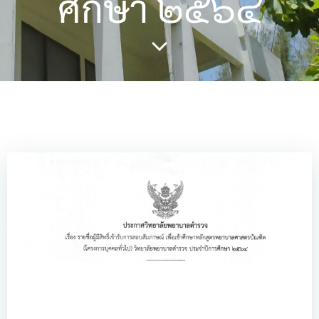
ศึกษา ๒๕๖๔