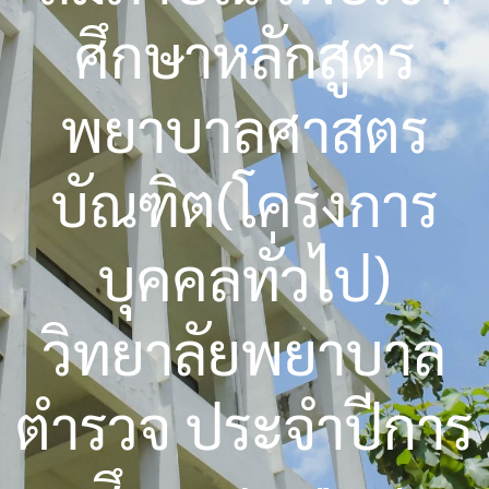
ศึกษาหลักสูตร
พยาบาลศาสตร
บัณฑิต(โครงการ
บุคคลทั่วไป)
วิทยาลัยพยาบาล
ตำรวจ ประจำปีการ