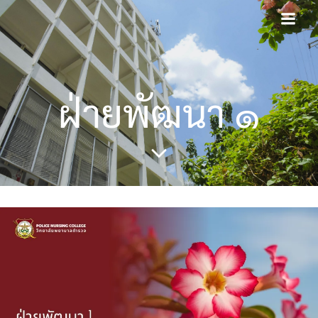
Skip
to
content
ฝ่ายพัฒนา ๑